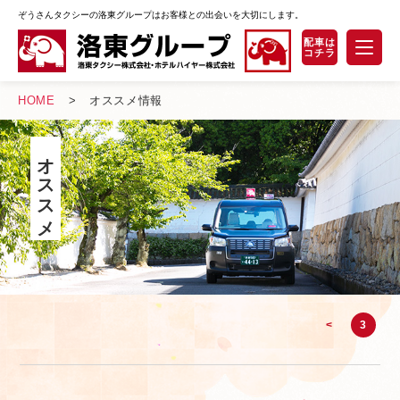
ぞうさんタクシーの洛東グループはお客様との出会いを大切にします。
安全への取り組み
サービスのご案内
HOME
オススメ情報
観光コース一覧
オススメ情報
オススメ情報
よくあるご質問
採用情報
<
3
お問い合わせ