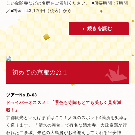
しい金閣寺などの名所をご堪能ください。 ■所要時間：7時間
／■料金：43,120円（税込）から
続きを読む
初めての京都の旅１
ツアーNo.B-03
ドライバーオススメ！「景色も寺院もとても美しく見所満
載！」
京都観光といえばまずはここ！人気のスポット4箇所を効率よ
く巡ります。 「清水の舞台」で有名な清水寺、大政奉還が行
われた二条城、朱色の大鳥居がお出迎えしてくれる平安神