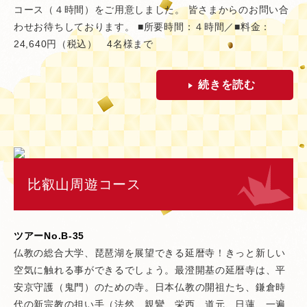
コース（４時間）をご用意しました。 皆さまからのお問い合
わせお待ちしております。 ■所要時間：４時間／■料金：
24,640円（税込） 4名様まで
続きを読む
比叡山周遊コース
ツアーNo.B-35
仏教の総合大学、琵琶湖を展望できる延暦寺！きっと新しい
空気に触れる事ができるでしょう。最澄開基の延暦寺は、平
安京守護（鬼門）のための寺。日本仏教の開祖たち、鎌倉時
代の新宗教の担い手（法然、親鸞、栄西、道元、日蓮、一遍