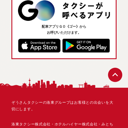
配車アプリＧＯ《ゴー》から
お呼びいただけます。
ペ
ぞうさんタクシーの洛東グループはお客様との出会いを大
切にします。
洛東タクシー株式会社・ホテルハイヤー株式会社・みとち