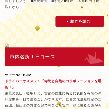
面しましょう。 ■所要時間：4時間／■料金：24,640円（税
込）から
続きを読む
市内名所１日コース
ツアーNo..B-02
ドライバーオススメ！「寺院と自然のコラボレーションを堪
能！」
絶景の嵐山・嵯峨野と、古都の西北にある代表的な寺院の深
い歴史を一日で巡ることができます。世界文化遺産指定の二
条城、枯山水の方丈石庭で有名な龍安寺、池に映る金箔が美