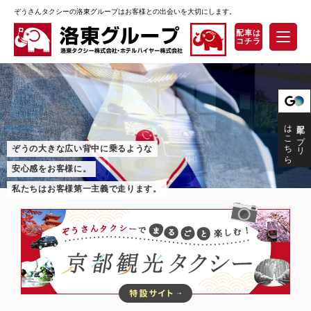
ぞうさんタクシーの洛東グループはお客様との出会いを大切にします。
安全への取り組み
サービスのご案内
観光コース一覧
はこちら
配車アプリ
ぞうの大きな広い背中に乗るような
オススメ情報
安心感をお客様に。
私たちはお客様第一主義で走ります。
よくあるご質問
採用情報
お問い合わせ