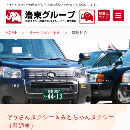
ぞうさんタクシーの洛東グループはお客様との出会いを大切にします。
安全への取り組み
サービスのご案内
HOME
サービスのご案内
車種紹介
観光コース一覧
車種紹介
オススメ情報
よくあるご質問
採用情報
お問い合わせ
ぞうさんタクシー＆みとちゃんタクシー
（普通車）